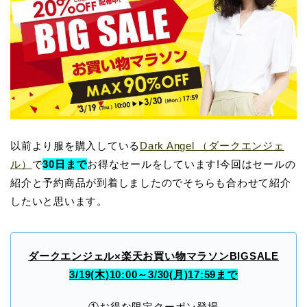
以前より服を購入している
Dark Angel （ダークエンジェ
ル）
で
30
日まで
お得なセールをしています!今回はセールの
紹介と予約商品が到着しましたのでそちらも合わせて紹介
したいと思います。
ダークエンジェル×楽天お買い物マラソンBIGSALE
3/19(木)10:00～3/30(月)17:59まで
①お得な限定クーポン登場