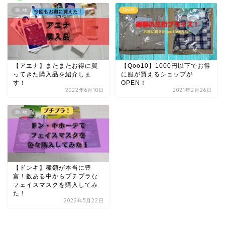
Qoo10
買い物
【アエナ】またまたお得に買
【Qoo10】1000円以下でお得
ってきた購入品を紹介しま
に服が買えるショップが
す！
OPEN！
2022年6月10日
2021年2月26日
買い物
【ドンキ】種類が本当に豊
富！数ある中からプチプラな
フェイスマスクを購入してみ
た！
2022年5月22日