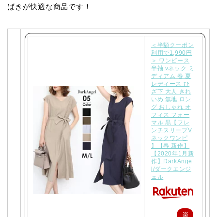
ばきが快適な商品です！
＜半額クーポン
利用で1,990円
＞ ワンピース
半袖 vネック ミ
ディアム 春 夏
レディース ひ
ざ下 大人 きれ
いめ 無地 ロン
グ おしゃれ オ
フィス フォー
マル 黒【フレ
ンチスリーブV
ネックワンピ
】【春 新作】
【2020年1月新
作】DarkAnge
l/ダークエンジ
ェル
楽