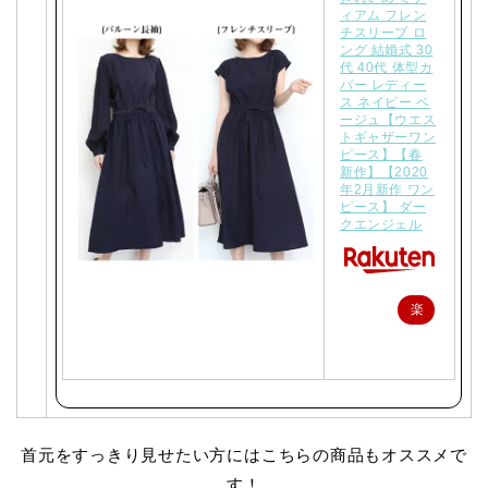
ィアム フレン
チスリーブ ロ
ング 結婚式 30
代 40代 体型カ
バー レディー
ス ネイビー ベ
ージュ【ウエス
トギャザーワン
ピース】【春
新作】【2020
年2月新作 ワン
ピース】 ダー
クエンジェル
楽
天
で
購
入
首元をすっきり見せたい方にはこちらの商品もオススメで
す！