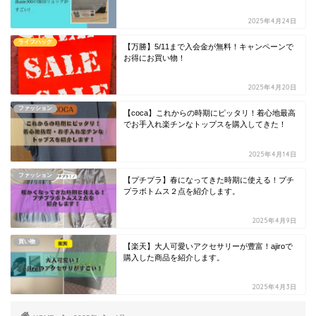
2025年4月24日
ライフハック
【万勝】5/11まで入会金が無料！キャンペーンで
お得にお買い物！
2025年4月20日
ファッション
【coca】これからの時期にピッタリ！着心地最高
でお手入れ楽チンなトップスを購入してきた！
2025年4月14日
ファッション
【プチプラ】春になってきた時期に使える！プチ
プラボトムス２点を紹介します。
2025年4月9日
買い物
【楽天】大人可愛いアクセサリーが豊富！ajiroで
購入した商品を紹介します。
2025年4月3日