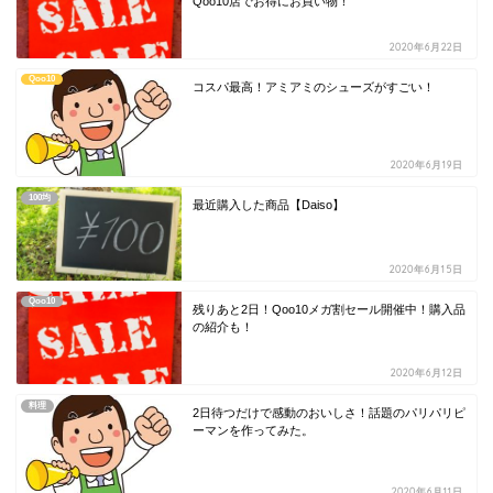
Qoo10店でお得にお買い物！
2020年6月22日
Qoo10
コスパ最高！アミアミのシューズがすごい！
2020年6月19日
100均
最近購入した商品【Daiso】
2020年6月15日
Qoo10
残りあと2日！Qoo10メガ割セール開催中！購入品
の紹介も！
2020年6月12日
料理
2日待つだけで感動のおいしさ！話題のパリパリピ
ーマンを作ってみた。
2020年6月11日