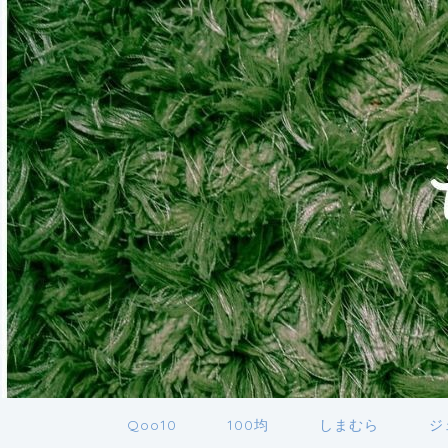
Qoo10
100均
しまむら
ジ