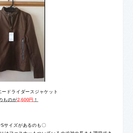
スエードライダースジャケット
円のものが
2,600円
！
でSサイズがあるのも〇