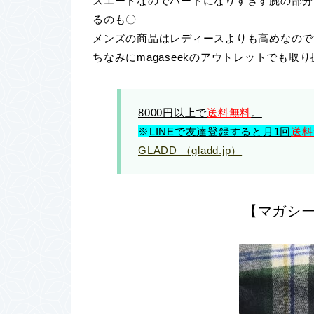
スエードなのでハードになりすぎす腕の部分
るのも〇
メンズの商品はレディースよりも高めなので
ちなみにmagaseekのアウトレットでも
8000円以上で
送料無料
。
※
LINEで友達登録すると
月1回
送料
GLADD （gladd.jp）
【マガシ