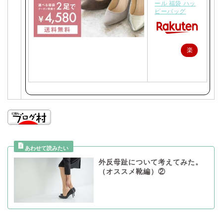
ール 福袋 ハッ
ピーバッグ
楽
天
で
購
入
外反母趾について考えてみた。
（オススメ靴編）②