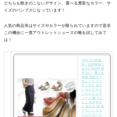
どちらも飽きのこないデザイン、選べる豊富なカラー、サ
イズのパンプスになっています！
人気の商品等はサイズやカラーが限られていますので是非
この機会に一度アウトレットシューズの靴を試してみて
は！
3/30 14:00復
活！送料無料 2
足で4,580円 楽
天1位！ 選べる
福袋 専用クー
ポン パンプス
サンダル 大き
いサイズ 小さ
いサイズ レデ
ィース 靴 ぺた
んこ 歩きやす
い 走れる 赤 黒
フラット スト
ラップ ローヒ