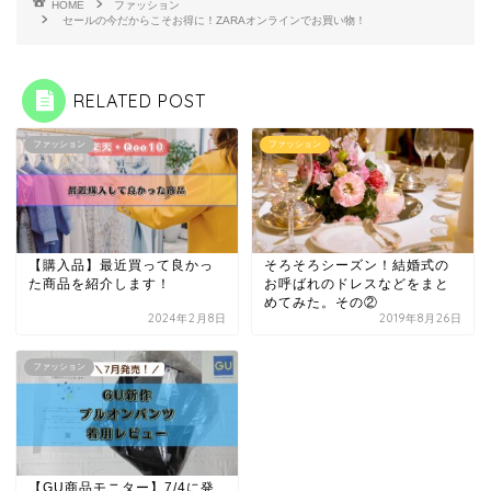
HOME
ファッション
セールの今だからこそお得に！ZARAオンラインでお買い物！
RELATED POST
ファッション
ファッション
【購入品】最近買って良かっ
そろそろシーズン！結婚式の
た商品を紹介します！
お呼ばれのドレスなどをまと
めてみた。その②
2024年2月8日
2019年8月26日
ファッション
【GU商品モニター】7/4に発