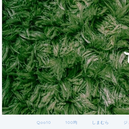
Qoo10
100均
しまむら
ジ