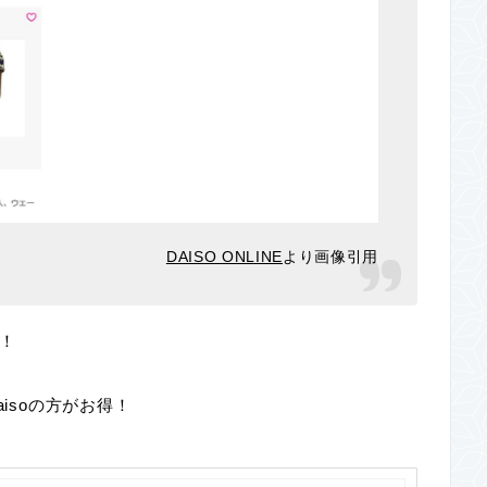
DAISO ONLINE
より画像引用
！
isoの方がお得！