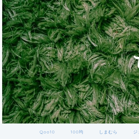
Qoo10
100均
しまむら
ジ