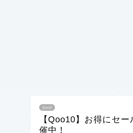
Qoo10
【Qoo10】お得にセー
催中！