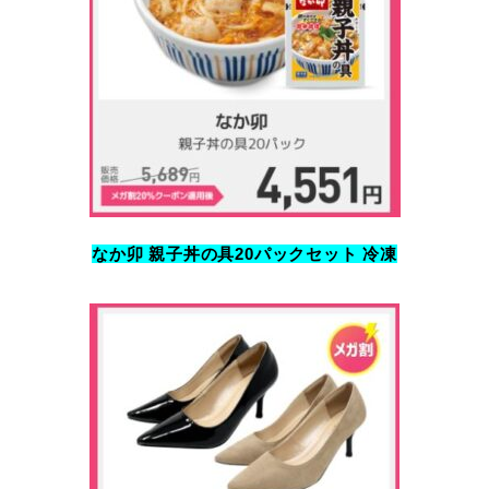
なか卯 親子丼の具20パックセット 冷凍