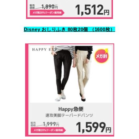
Disney おしりふき 80枚20個 （1600枚）