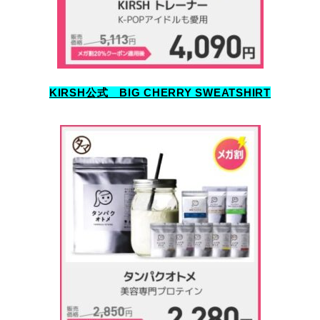
KIRSH公式 BIG CHERRY SWEATSHIRT