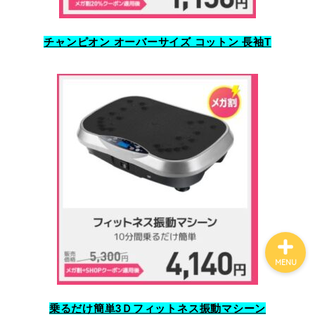
チャンピオン オーバーサイズ コットン 長袖T
Qoo10
100均
しまむら
ジェーソン
MENU
乗るだけ簡単3Ｄフィットネス振動マシーン