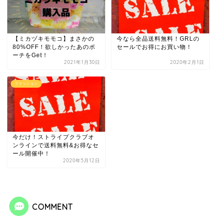
【ミカヅキモモコ】まさかの
今なら全品送料無料！GRLの
80%OFF！欲しかったあのポ
セールでお得にお買い物！
ーチをGet！
2021年1月30日
2020年2月1日
ファッション
今だけ！ストライプクラブオ
ンラインで送料無料&お得なセ
ール開催中！
2020年5月12日
COMMENT