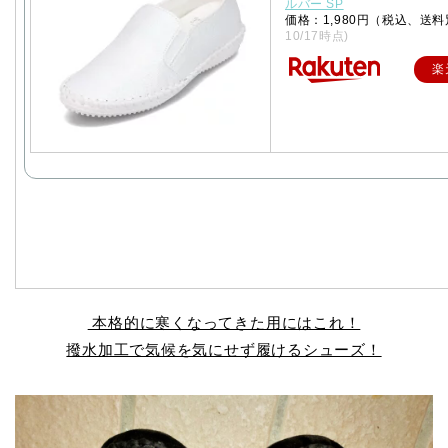
ルバー SP
価格：1,980円（税込、送料
10/17時点)
楽
本格的に寒くなってきた用にはこれ！
撥水加工で気候を気にせず履けるシューズ！