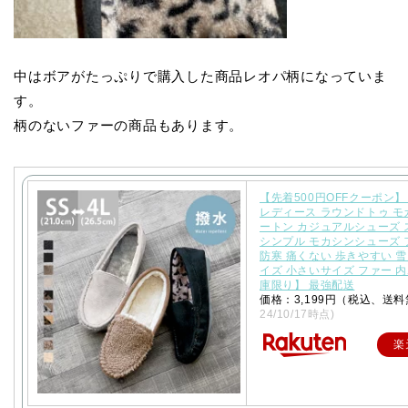
中はボアがたっぷりで購入した商品レオパ柄になっていま
す。
柄のないファーの商品もあります。
【先着500円OFFクーポン】
レディース ラウンドトゥ モ
ートン カジュアルシューズ 
シンプル モカシンシューズ 
防寒 痛くない 歩きやすい 雪
イズ 小さいサイズ ファー 
庫限り】 最強配送
価格：3,199円（税込、送料
24/10/17時点)
楽