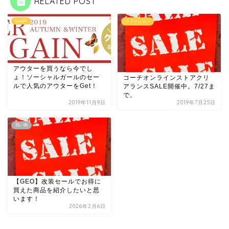
RELATED POST
Qoo10
ファッション
アウターを買うなら今でし
ょ！ソーシャルガールのセー
コーチオンラインストアクリ
ルで人気のアウターをGet！
アランスSALE開催中。7/27ま
で。
2019年11月9日
2019年7月25日
買い物
【GEO】改装セールでお得に
買えた商品を紹介したいと思
います！
2026年2月6日