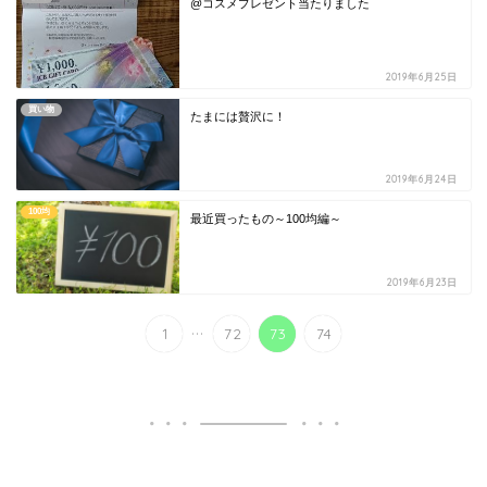
@コスメプレゼント当たりました
2019年6月25日
買い物
たまには贅沢に！
2019年6月24日
100均
最近買ったもの～100均編～
2019年6月23日
...
1
72
73
74