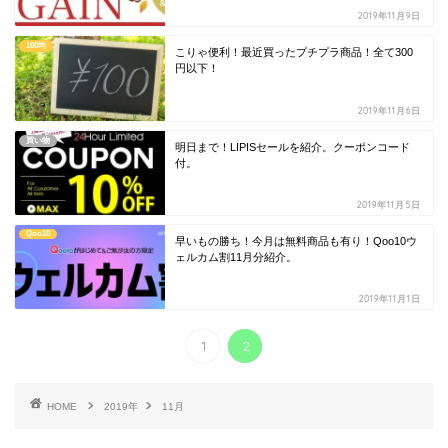
2019年11月9日
100均
こりゃ便利！最近買ったプチプラ商品！全て300
円以下！
2019年11月6日
買い物
明日まで！LIPISセールを紹介。クーポンコード
付。
2019年11月5日
Qoo10
早いもの勝ち！今月は無料商品も有り！Qoo10ウ
ェルカム割11月分紹介。
2019年11月1日
1
2
HOME
2019年
11月